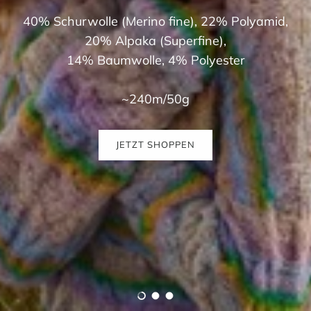
40% Schurwolle (Merino fine), 22% Polyamid,
20% Alpaka (Superfine),
14% Baumwolle, 4% Polyester
~240m/50g
JETZT SHOPPEN
Folie laden 1 von 3
Folie laden 2 von 3
Folie laden 3 von 3